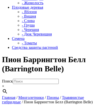
- Жимолость
Плодовые деревья
- Яблоня
- Вишня
- Слива
- Груша
- Черешня
- Дюк Черевишня
Семена
- Томаты
Средства защиты растений
Пион Баррингтон Белл
(Barrington Belle)
Поиск
×
Главная
/
Многолетники
/
Пионы
/
Травянистые
гибридные
/ Пион Баррингтон Белл (Barrington Belle)