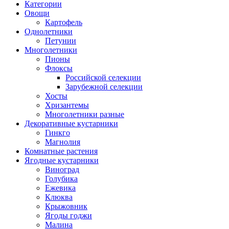
Категории
Овощи
Картофель
Однолетники
Петунии
Многолетники
Пионы
Флоксы
Российской селекции
Зарубежной селекции
Хосты
Хризантемы
Многолетники разные
Декоративные кустарники
Гинкго
Магнолия
Комнатные растения
Ягодные кустарники
Виноград
Голубика
Ежевика
Клюква
Крыжовник
Ягоды годжи
Малина