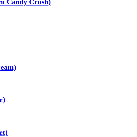
i Candy Crush)
ream)
e)
et)