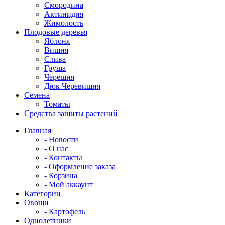
Смородина
Актинидия
Жимолость
Плодовые деревья
Яблоня
Вишня
Слива
Груша
Черешня
Дюк Черевишня
Семена
Томаты
Средства защиты растений
Главная
- Новости
- О нас
- Контакты
- Оформление заказа
- Корзина
- Мой аккаунт
Категории
Овощи
- Картофель
Однолетники