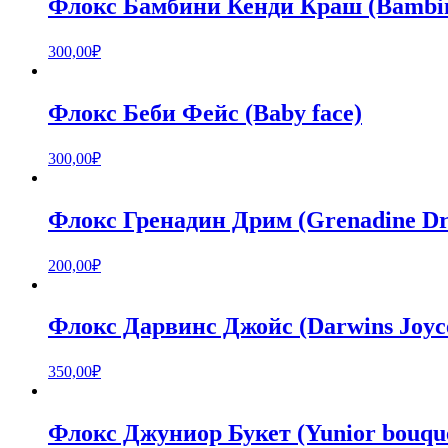
Флокс Бамбини Кенди Краш (Bambin
300,00
₽
Флокс Беби Фейс (Baby face)
300,00
₽
Флокс Гренадин Дрим (Grenadine D
200,00
₽
Флокс Дарвинс Джойс (Darwins Joyc
350,00
₽
Флокс Джуниор Букет (Yunior bouqu