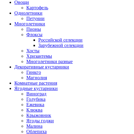
Овощи
Картофель
Однолетники
Петунии
Многолетники
Пионы
Флоксы
Российской селекции
Зарубежной селекции
Хосты
Хризантемы
Многолетники разные
Декоративные кустарники
Гинкго
Магнолия
Комнатные растения
Ягодные кустарники
Виноград
Голубика
Ежевика
Клюква
Крыжовник
Ягоды годжи
Малина
Облепиха