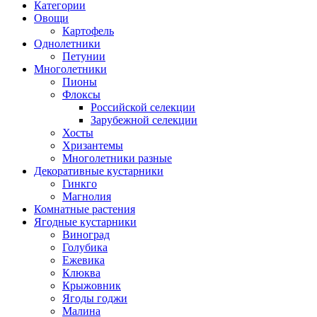
Категории
Овощи
Картофель
Однолетники
Петунии
Многолетники
Пионы
Флоксы
Российской селекции
Зарубежной селекции
Хосты
Хризантемы
Многолетники разные
Декоративные кустарники
Гинкго
Магнолия
Комнатные растения
Ягодные кустарники
Виноград
Голубика
Ежевика
Клюква
Крыжовник
Ягоды годжи
Малина