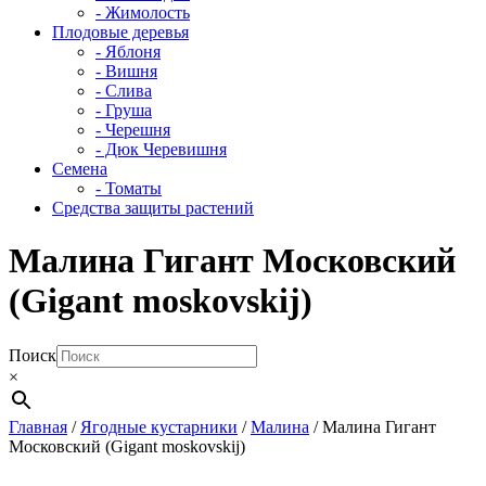
- Жимолость
Плодовые деревья
- Яблоня
- Вишня
- Слива
- Груша
- Черешня
- Дюк Черевишня
Семена
- Томаты
Средства защиты растений
Малина Гигант Московский
(Gigant moskovskij)
Поиск
×
Главная
/
Ягодные кустарники
/
Малина
/ Малина Гигант
Московский (Gigant moskovskij)