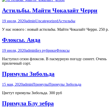
Астильбы. Майти Чокалайт Черри
19 июля, 2020
admin
Uncategorized
Астильбы
У нас нового : новый астильбы. Майти Чокалайт Черри. 250 р.
Флоксы. Аида
19 июля, 2020
admin
Без рубрики
Флоксы
Наступил сезон флоксов. В пасмурную погоду синеет. Очень
приличный сорт.
Примулы Зибольда
15 мая, 2020
admin
Примулы
Примулы Зибольда
Цветут примулы Зибольда. 300 руб
Примула Блу зебра