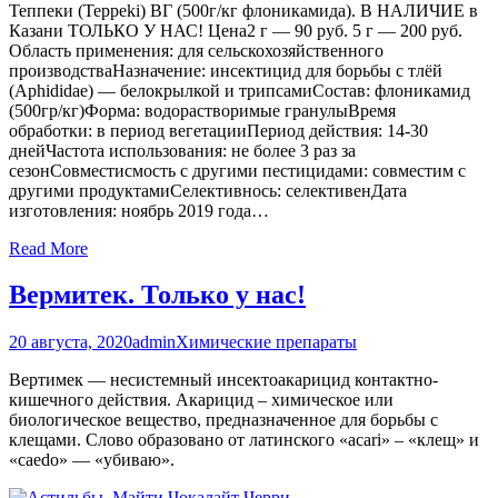
Теппеки (Teppeki) ВГ (500г/кг флоникамида). В НАЛИЧИЕ в
Казани ТОЛЬКО У НАС! Цена2 г — 90 руб. 5 г — 200 руб.
Область применения: для сельскохозяйственного
производстваНазначение: инсектицид для борьбы с тлёй
(Aphididae) — белокрылкой и трипсамиСостав: флоникамид
(500гр/кг)Форма: водорастворимые гранулыВремя
обработки: в период вегетацииПериод действия: 14-30
днейЧастота использования: не более 3 раз за
сезонСовместисмость с другими пестицидами: совместим с
другими продуктамиСелективнось: селективенДата
изготовления: ноябрь 2019 года…
Read More
Вермитек. Только у нас!
20 августа, 2020
admin
Химические препараты
Вертимек — несистемный инсектоакарицид контактно-
кишечного действия. Акарицид – химическое или
биологическое вещество, предназначенное для борьбы с
клещами. Слово образовано от латинского «acari» – «клещ» и
«caedo» — «убиваю».