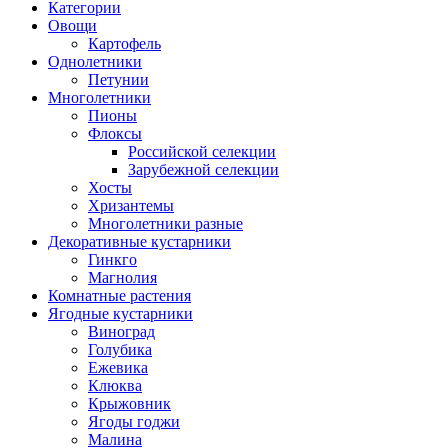
Категории
Овощи
Картофель
Однолетники
Петунии
Многолетники
Пионы
Флоксы
Российской селекции
Зарубежной селекции
Хосты
Хризантемы
Многолетники разные
Декоративные кустарники
Гинкго
Магнолия
Комнатные растения
Ягодные кустарники
Виноград
Голубика
Ежевика
Клюква
Крыжовник
Ягоды годжи
Малина