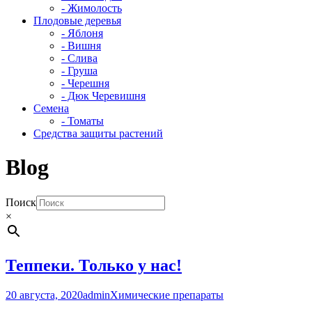
- Жимолость
Плодовые деревья
- Яблоня
- Вишня
- Слива
- Груша
- Черешня
- Дюк Черевишня
Семена
- Томаты
Средства защиты растений
Blog
Поиск
×
Теппеки. Только у нас!
20 августа, 2020
admin
Химические препараты